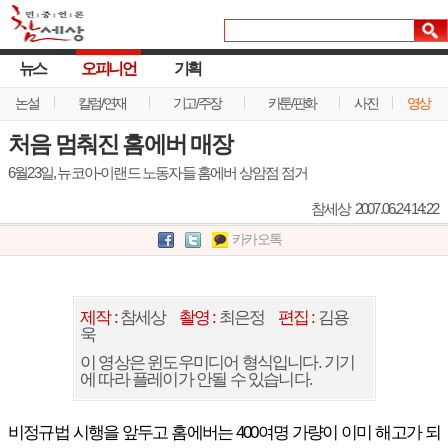
뉴스
오피니언
기획
논설
칼럼/연재
기고/주장
카툰/판화
사진
영상
처음 멈춰진 홈에버 매장
6월23일, 뉴코아-이랜드 노동자들 홈에버 상암점 점거
참세상
2007.06.24 14:22
카카오톡
제작 :
참세상
촬영 :
최은정
편집 :
김용
욱
이 영상은 윈도우미디어 형식입니다. 기기
에 따라 플레이가 안될 수 있습니다.
비정규법 시행을 앞두고 홈에버는 400여명 가량이 이미 해고가 되