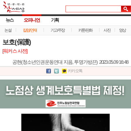
뉴스
오피니언
기획
논설
칼럼/연재
기고/주장
카툰/판화
사진
영상
보호(保護)
[워커스 사전]
공현(청소년인권운동연대 지음, 투명가방끈)
2023.05.09 16:48
카카오톡