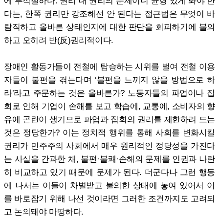
에 부적절하다. 권리 대 권리의 문제이니 균형 있게 봐야 한
다는, 한쪽 권리만 강조해선 안 된다는 접근법은 무엇이 바
람직하고 올바른 상태인지에 대한 판단을 회피하기에 불의
하고 오히려 반(反)권리적이다.
장애인 활동가들이 전철에 탑승하는 시위를 벌여 전철 이용
자들이 불편을 겪는다며 ‘불편을 느끼지 않을 방법으로 하
라’라고 주문하는 것은 올바른가? 노동자들의 파업이나 집
회로 인해 기업이 손해를 보고 학습에, 교통에, 소비자의 향
유에 곤란이 생기므로 파업과 집회의 권리를 제한하려 드는
것은 정당한가? 이는 정치적 행위를 통해 사회를 변화시킬
권리가 민주주의 사회에서 매우 원리적인 정당성을 가진다
는 사실을 간과한 채, 불편·불쾌·손해의 문제를 인권과 나란
히 비교하고 있기 때문에 문제가 된다. 더군다나 그런 행동
에 나서는 이들이 차별받고 불의한 상태에 놓여 있어서 이
를 바로잡기 위해 나선 것이라면 그러한 조건까지도 고려되
고 논의돼야 마땅하다.