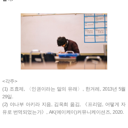
<각주>
(1) 조효제, 〈인권이라는 말의 유래〉, 한겨레, 2013년 5월
29일.
(2) 야나부 아키라 지음, 김옥희 옮김, 《프리덤, 어떻게 자
유로 번역되었는가》, AK(에이케이)커뮤니케이션즈, 2020.