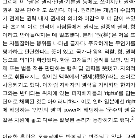
그런데 이 ‘권’은 권리·인권·기본권 등에도 쓰이지만, 권력·
권위 같은 단어에도 쓰인다. 아니, 권리라는 개념이 수입되
기 전에는 권력 내지 권세의 의미와 어감으로 더 많이 쓰였
다. 초기의 이런 번역이 사람들에게 권리도 일종의 권력, 힘
이라고 받아들여지는 데 일조했다. 본래 ‘권(權)’은 저울 또
는 저울질하는 행위를 나타낸 글자다. 주요하게는 무언가를
평가하고 판단한다는 뜻이 있고, 국가나 왕의 역할, 힘, 권력
등으로 의미가 확장됐다. 한문 고전들의 용례를 보면, 법 자
체 또는 법을 적용·판단하는 행위 및 권력을 뜻했고, 자의적
으로 휘둘러지는 힘이란 맥락에서 ‘권세(權勢)’라는 조어로
사용되기도 했다. 이처럼 지배자의 권력을 가리키던 한자가
그와는 반대되는 위치에 있는 피지배자들의 ‘rights’를 담는
단어로 채택된 것은 아이러니하다. 이로 인해 일본에선 right
에 해당하는 ‘인민의 권’과 power에 해당하는 ‘군주의 권’을
2
같은 차원에 놓고 다루는 잘못된 논리가 등장하기도 했다.
이러한 혼란은 오늘날에도 반복되고 변주되고 있다. 교권