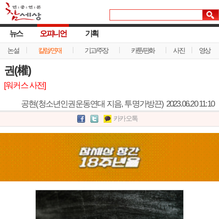
뉴스
오피니언
기획
논설
칼럼/연재
기고/주장
카툰/판화
사진
영상
권(權)
[워커스 사전]
공현(청소년인권운동연대 지음, 투명가방끈)
2023.06.20 11:10
카카오톡