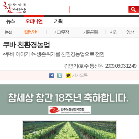
뉴스
오피니언
기획
논설
칼럼/연재
기고/주장
카툰/판화
사진
영상
쿠바 친환경농업
<쿠바 이야기 4> 생존위기를 친환경농업으로 전환
김병기/호주 통신원
2009.06.03 12:49
카카오톡