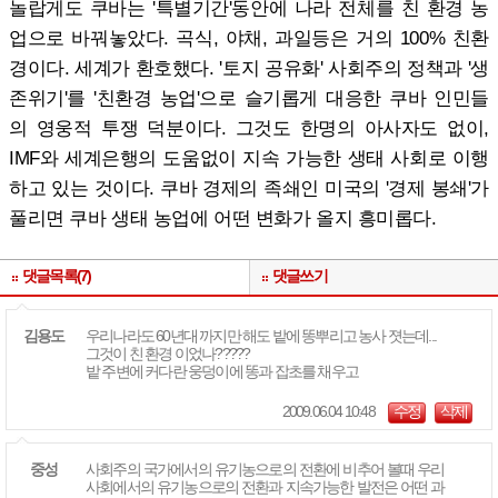
놀랍게도 쿠바는 '특별기간'동안에 나라 전체를 친 환경 농
업으로 바꿔놓았다. 곡식, 야채, 과일등은 거의 100% 친환
경이다. 세계가 환호했다. '토지 공유화' 사회주의 정책과 '생
존위기'를 '친환경 농업'으로 슬기롭게 대응한 쿠바 인민들
의 영웅적 투쟁 덕분이다. 그것도 한명의 아사자도 없이,
IMF와 세계은행의 도움없이 지속 가능한 생태 사회로 이행
하고 있는 것이다. 쿠바 경제의 족쇄인 미국의 '경제 봉쇄'가
풀리면 쿠바 생태 농업에 어떤 변화가 올지 흥미롭다.
댓글목록(7)
댓글쓰기
김용도
우리나라도 60년대 까지만 해도 밭에 똥뿌리고 농사 졋는데...
그것이 친 환경 이었나?????
밭 주변에 커다란 웅덩이에 똥과 잡초를 채우고
2009.06.04 10:48
수정
삭제
중성
사회주의 국가에서의 유기농으로의 전환에 비추어 볼때 우리
사회에서의 유기농으로의 전환과 지속가능한 발전은 어떤 과