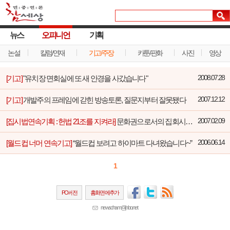
뉴스
오피니언
기획
논설
칼럼/연재
기고/주장
카툰/판화
사진
영상
[기고]
"유치장 면회실에 또 새 안경을 사갔습니다"
2008.07.28
[기고]
개발주의 프레임에 갇힌 방송토론, 질문지부터 잘못됐다
2007.12.12
[집시법연속기획 : 헌법 21조를 지켜라]
문화권으로서의 집회시위 자유
2007.02.09
[월드컵 너머 연속기고]
“월드컵 보려고 하이마트 다녀왔습니다~”
2006.06.14
1
PC버전
홈화면에추가
newscham@jinbo.net