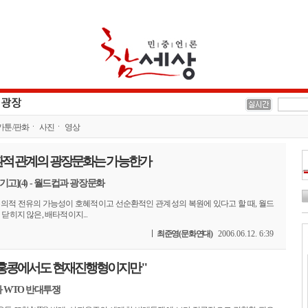
카툰/판화
사진
영상
환적 관계의 광장문화는 가능한가
기고](4) - 월드컵과 광장문화
주의적 전유의 가능성이 호혜적이고 선순환적인 관계성의 복원에 있다고 할 때, 월드
닫히지 않은, 배타적이지...
최준영(문화연대)
2006.06.12. 6:39
 홍콩에서도 현재진행형이지만"
 WTO 반대투쟁