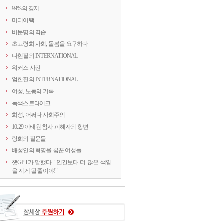
99%의 경제
미디어택
비문명의 역습
초고령화 사회, 돌봄을 요구하다
나현필의 INTERNATIONAL
워커스 사전
엄한진의 INTERNATIONAL
여성, 노동의 기록
녹색스트라이크
화성, 어쩌다 사회주의
10.29 이태원 참사 피해자의 항변
랑희의 질문들
배성인의 혁명을 꿈꾼 여성들
챗GPT가 말했다. "인간보다 더 많은 색임
을 지게 될 줄이야!"
연정의 르포
약속의 8회, 위기를 돌려세우는 녹색 스트
라이크
양지로 떠오른 국정원, 이적異的 행위의