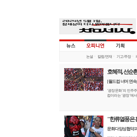
논설
칼럼/연재
기고/주장
호혜적, 선순
[월드컵 너머 연속
‘광장문화’의 민주
컵이라는 ‘광장’에서 
"한류열풍은
문화다양성협약과