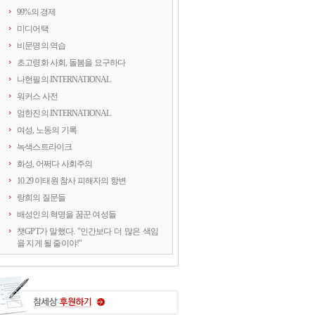
99%의 경제
미디어택
비문명의 역습
초고령화 사회, 돌봄을 요구하다
나현필의 INTERNATIONAL
워커스 사전
엄한진의 INTERNATIONAL
여성, 노동의 기록
녹색스트라이크
화성, 어쩌다 사회주의
10.29 이태원 참사 피해자의 항변
랑희의 질문들
배성인의 혁명을 꿈꾼 여성들
챗GPT가 말했다. "인간보다 더 많은 색임
을 지게 될 줄이야!"
연정의 르포
약속의 8회, 위기를 돌려세우는 녹색 스트
라이크
양지로 떠오른 국정원, 이적異的 행위의