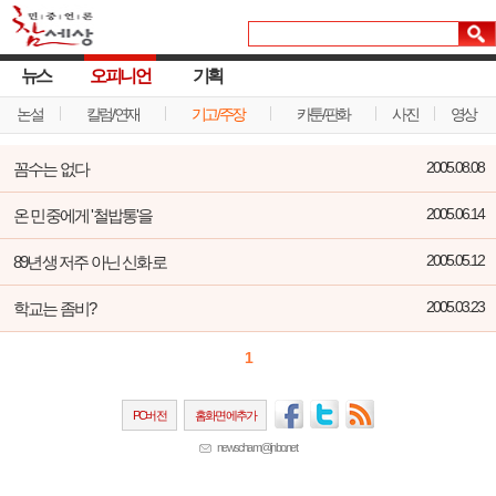
뉴스
오피니언
기획
논설
칼럼/연재
기고/주장
카툰/판화
사진
영상
꼼수는 없다
2005.08.08
온 민중에게 '철밥통'을
2005.06.14
89년생 저주 아닌 신화로
2005.05.12
학교는 좀비?
2005.03.23
1
PC버전
홈화면에추가
newscham@jinbo.net