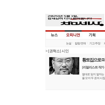
논설
칼럼/연재
기고/주장
>
[권혁소] 시인
황토집으로 떠
[리얼리스트 작가 
절대로 잊지 말자는 
을 모아 두 권의 시집을