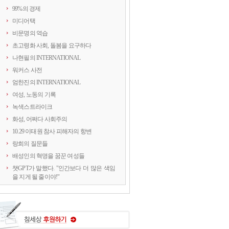
99%의 경제
미디어택
비문명의 역습
초고령화 사회, 돌봄을 요구하다
나현필의 INTERNATIONAL
워커스 사전
엄한진의 INTERNATIONAL
여성, 노동의 기록
녹색스트라이크
화성, 어쩌다 사회주의
10.29 이태원 참사 피해자의 항변
랑희의 질문들
배성인의 혁명을 꿈꾼 여성들
챗GPT가 말했다. "인간보다 더 많은 색임
을 지게 될 줄이야!"
연정의 르포
약속의 8회, 위기를 돌려세우는 녹색 스트
라이크
양지로 떠오른 국정원, 이적異的 행위의