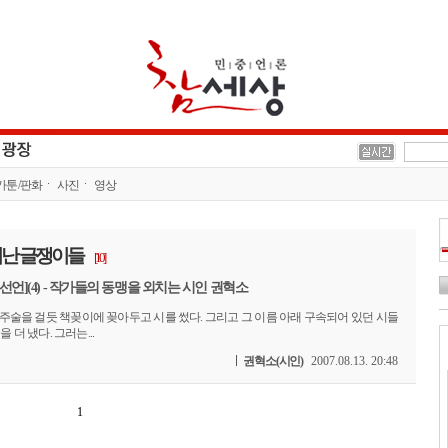
카툰/판화
사진
영상
난 글쟁이들
[10]
선언](4) - 작가들의 동맹을 외치는 시인 권혁소
주술을 걸듯 책꽂이에 꽂아두고 시를 썼다. 그리고 그 이름 아래 구속되어 있던 시들
 더 냈다. 그러는...
권혁소(시인)
2007.08.13. 20:48
1