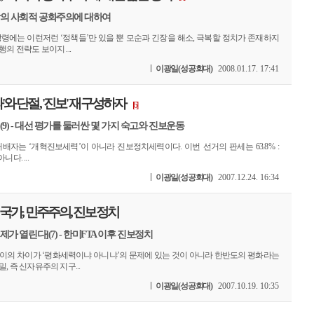
당의 사회적 공화주의에 대하여
강령에는 이런저런 ‘정책들’만 있을 뿐 모순과 긴장을 해소, 극복할 정치가 존재하지
의 전략도 보이지 ...
이광일(성공회대)
2008.01.17. 17:41
'와 단절, '진보' 재구성하자
[6]
(9) - 대선 평가를 둘러싼 몇 가지 숙고와 진보운동
배자는 ‘개혁진보세력’이 아니라 진보정치세력이다. 이번 선거의 판세는 63.8% :
아니다. ...
이광일(성공회대)
2007.12.24. 16:34
 국가, 민주주의, 진보정치
체제가 열린다](7) - 한미FTA 이후 진보정치
사이의 차이가 ‘평화세력이냐 아니냐’의 문제에 있는 것이 아니라 한반도의 평화라는
, 즉 신자유주의 지구...
이광일(성공회대)
2007.10.19. 10:35