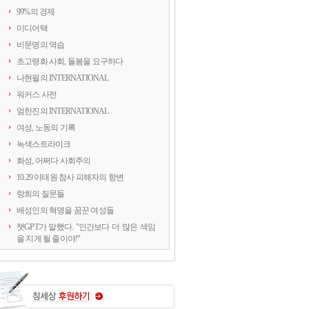
99%의 경제
미디어택
비문명의 역습
초고령화 사회, 돌봄을 요구하다
나현필의 INTERNATIONAL
워커스 사전
엄한진의 INTERNATIONAL
여성, 노동의 기록
녹색스트라이크
화성, 어쩌다 사회주의
10.29 이태원 참사 피해자의 항변
랑희의 질문들
배성인의 혁명을 꿈꾼 여성들
챗GPT가 말했다. "인간보다 더 많은 색임
을 지게 될 줄이야!"
연정의 르포
약속의 8회, 위기를 돌려세우는 녹색 스트
라이크
양지로 떠오른 국정원, 이적異的 행위의