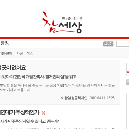
카툰/판화
사진
영상
설 곳이 없어요
람이 있다-대한민국 개발잔혹사, 철거민의 삶'을 읽고
부당한 현실 속에서 숨 쉬는 우리는 진정 ‘사람’입니까. 산다는 것 자체가 너무 힘들
서로 기대고 보듬으며...
이광일(성공회대 연
2009.04.11. 15:25
연대'가 추상적인가
[14]
의자가 민주주의자일 수 있다고 믿는가?