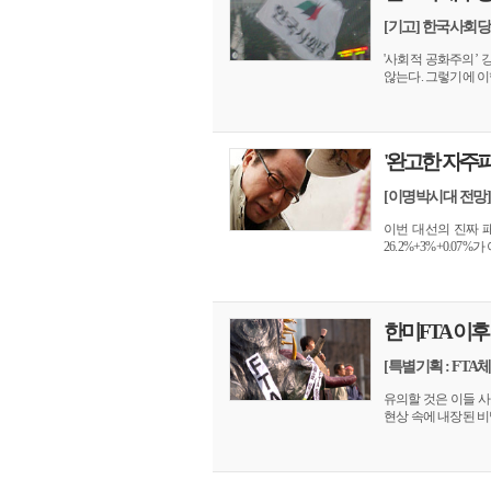
[기고] 한국사회
'사회적 공화주의’ 
않는다. 그렇기에 이행
'완고한 자주파
[이명박시대 전망]
이번 대선의 진짜 패
26.2%+3%+0.07%가 
한미FTA 이후
[특별기획 : FTA
유의할 것은 이들 
현상 속에 내장된 비밀