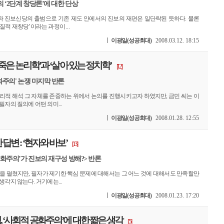
의 ‘2단계 창당론’에 대한 단상
 진보신당의 출범으로 기존 제도 안에서의 진보의 재편은 일단락된 듯하다. 물론
적 재창당’이라는 과정이 ...
이광일(성공회대)
2008.03.12. 18:15
‘죽은 논리학’과 ‘살아 있는 정치학’
[12]
공화주의' 논쟁 마지막 반론
리적 해석 그 자체를 존중하는 위에서 논의를 진행시키고자 하였지만, 금민 씨는 이
필자의 질의에 어떤 의미...
이광일(성공회대)
2008.01.28. 12:55
답변 : ‘현자와 바보’
[13]
 공화주의’가 진보의 재구성 방해?> 반론
을 펼쳤지만, 필자가 제기한 핵심 문제에 대해서는 그 어느 것에 대해서도 만족할만
생각지 않는다. 거기에는...
이광일(성공회대)
2008.01.23. 17:20
 ‘사회적 공화주의’에 대한 짧은 생각
[5]