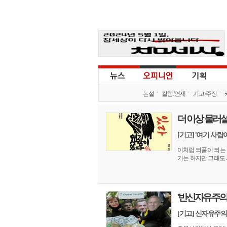
논설
칼럼/연재
기고/주장
더 이상 물러
[기고] '여기 사
이처럼 되풀이 되는 
기는 하지만 그래도 
'반신자유주의
[기고] 신자유주