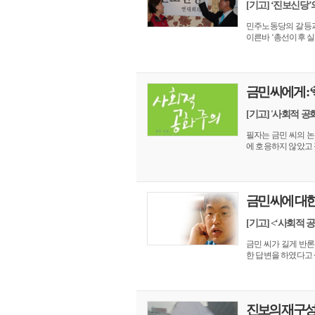
[기고] ‘진보신당’
민주노동당의 갈등과
이른바 ‘총선이후 실질
금민 씨에게 : 
[기고] '사회적 
필자는 금민 씨의 논
에 호응하지 않았고 
금민 씨에 대한 
[기고] <‘사회적
금민 씨가 길게 반론
한 답변을 하였다고 
진보의 재구성,