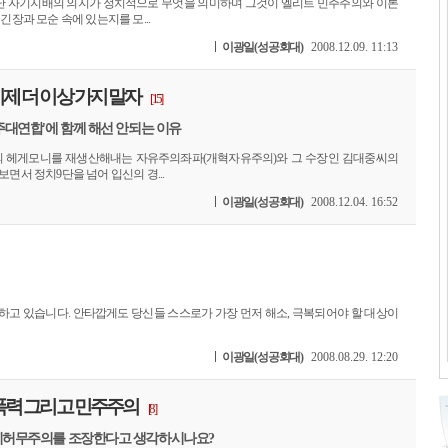
 자기지배의 의지가 정치적으로 무엇을 의미하며 그것이 엘리트 민주주의와 이론
긴장과 모순 속에 있는지를 모...
이광일(성공회대)
2008.12.09. 11:13
제 더 이상 가지 말자
[15]
민주대연합'에 함께 해선 안되는 이유
 헤게모니를 재생산해내는 자유주의좌파(개혁자유주의)와 그 수장인 김대중씨의
보면서 정치9단을 넘어 입신의 경...
이광일(성공회대)
2008.12.04. 16:52
고 있습니다. 안타깝게도 당신들 스스로가 가장 먼저 해소, 극복되어야 할 대상이
이광일(성공회대)
2008.08.29. 12:20
 폭력 그리고 민주주의
[8]
정치허무주의를 조장한다고 생각하시나요?