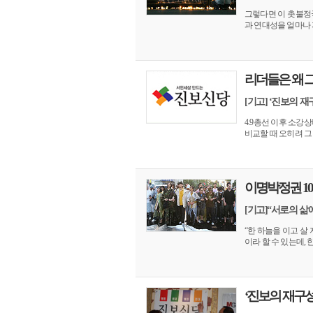
그렇다면 이 촛불정
과 연대성을 얼마나 
리더들은 왜 
[기고] ‘진보의 
4.9총선 이후 소강
비교할 때 오히려 그 
이명박정권 100
[기고]“서로의 삶
“한 하늘을 이고 살
이라 할 수 있는데, 한
‘진보의 재구성