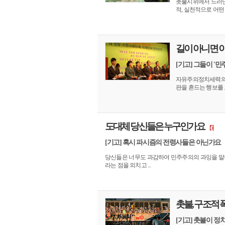
촛불시위에서 드러난
적, 실천적으로 어떤 
길이 아니면 이
[기고] 그들이 '
자유주의정치세력의
판을 흔드는 행보를 
도대체 당신들은 누구인가요
[5]
[기고] 혹시 파시즘의 전령사들은 아닌가요
당신들은 너무도 과감하여 민주주의의 과잉을 말하
라는 점을 외치고 ...
촛불, 구조적
[기고] 촛불이 