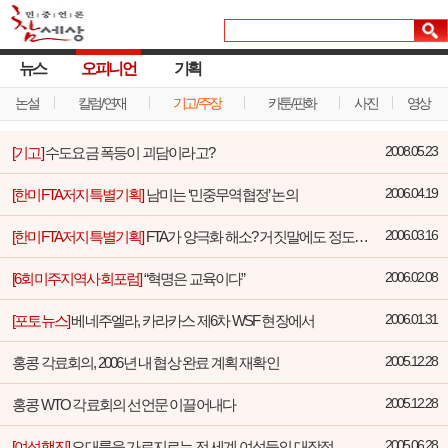
뉴스
오피니언
기획
논설
칼럼/연재
기고/주장
카툰/판화
사진
영상
[기고]
수도요금 폭등이 괴담이라고?
2008.05.23
[한미FTA저지특별기획]
남미는 ‘민중무역협정’ 논의
2006.04.19
[한미FTA저지특별기획]
FTA가 양극화 해소? 거짓말에도 정도가 있는 법이다
2006.03.16
[6회미주지역사회포럼]
“혁명은 교육이다”
2006.02.08
[포토뉴스]
베네주엘라, 카라카스 제6차 WSF 현장에서
2006.01.31
홍콩 각료회의, 2006년 내 협상 완료 계획 재확인
2005.12.28
홍콩 WTO 각료회의 선언문 이끌어내다
2005.12.28
[여성행진]
오대륙을 가로지르는 전 세계 여성들의 대장정
2005.06.28