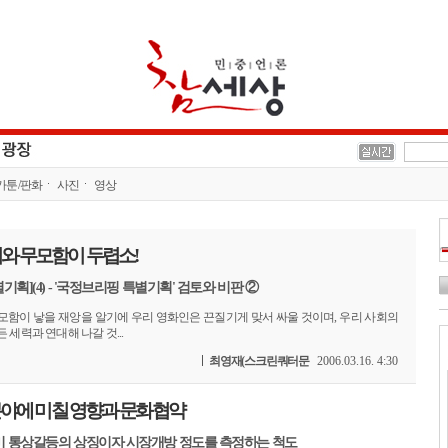
카툰/판화
사진
영상
와 무모함이 두렵소!
획](4) - '국정브리핑 특별기획' 검토와 비판 ②
모함이 낳을 재앙을 알기에 우리 영화인은 끈질기게 맞서 싸울 것이며, 우리 사회의
 세력과 연대해 나갈 것...
최영재(스크린쿼터문
2006.03.16. 4:30
 분야에 미칠 영향과 문화협약
 통상갈등의 상징이자 시장개방 정도를 측정하는 척도