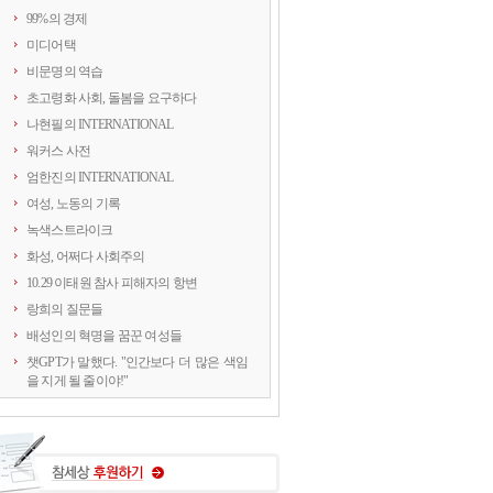
99%의 경제
미디어택
비문명의 역습
초고령화 사회, 돌봄을 요구하다
나현필의 INTERNATIONAL
워커스 사전
엄한진의 INTERNATIONAL
여성, 노동의 기록
녹색스트라이크
화성, 어쩌다 사회주의
10.29 이태원 참사 피해자의 항변
랑희의 질문들
배성인의 혁명을 꿈꾼 여성들
챗GPT가 말했다. "인간보다 더 많은 색임
을 지게 될 줄이야!"
연정의 르포
약속의 8회, 위기를 돌려세우는 녹색 스트
라이크
양지로 떠오른 국정원, 이적異的 행위의