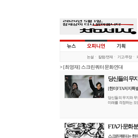
논설
칼럼/연재
기고/주장
>
[최영재] 스크린쿼터문화연대
당신들의 무지
[한미FTA저지특별기
당신들의 무지와 무
미래를 걱정하는 모든
FTA가 문화
스크린쿼터는 한미