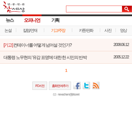
뉴스
오피니언
기획
논설
칼럼/연재
기고/주장
카툰/판화
사진
영상
[기고]
컨테이너를 어떻게 넘어설 것인가?
2008.06.12
대통령 노무현의 '유감 표명'에 대한 한 시민의 반박
2005.12.22
1
PC버전
홈화면에추가
newscham@jinbo.net