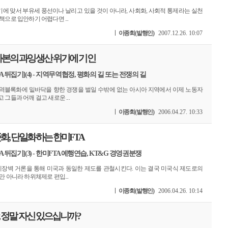
에 맞서 부유세 풍선이나 날리고 있을 것이 아니라, 사회화, 사회적 통제라는 실천
책으로 입안하기 어렵다면 ...
이종회(발행인)
2007.12.26. 10:07
자본의 과잉생산 위기에 기인
 뒤집기](4) - 지역무역협정, 평화의 길 또는 전쟁의 길
역블록화에 밑바닥을 향한 경쟁을 벌일 수밖에 없는 아시아 지역에서 이제 노동자
그들과 어깨 걸고 새로운 ...
이종회(발행인)
2006.04.27. 10:33
화, 단일화하는 한미FTA
 뒤집기](3) - 한미FTA 예행연습, KT&G 경영권분쟁
세장벽 거론을 통해 미국과 동일한 제도를 관철시킨다. 이는 결국 미국식 제도로의
만 아니라 하위체제로 편입...
이종회(발행인)
2006.04.26. 10:14
, 정말 자신 있으십니까?