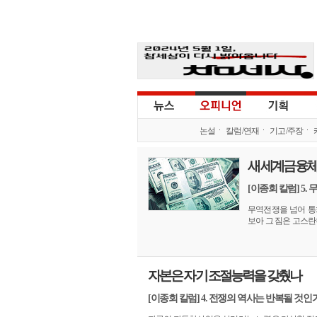
논설
칼럼/연재
기고/주장
새 세계금융체제
[이종회 칼럼] 5
무역전쟁을 넘어 통
보아 그 짐은 고스란히
자본은 자기 조절능력을 갖췄나
[이종회 칼럼] 4. 전쟁의 역사는 반복될 것인