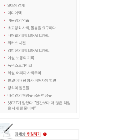
99%의 경제
미디어택
비문명의 역습
초고령화 사회, 돌봄을 요구하다
나현필의 INTERNATIONAL
워커스 사전
엄한진의 INTERNATIONAL
여성, 노동의 기록
녹색스트라이크
화성, 어쩌다 사회주의
10.29 이태원 참사 피해자의 항변
랑희의 질문들
배성인의 혁명을 꿈꾼 여성들
챗GPT가 말했다. "인간보다 더 많은 색임
을 지게 될 줄이야!"
연정의 르포
약속의 8회, 위기를 돌려세우는 녹색 스트
라이크
양지로 떠오른 국정원, 이적異的 행위의