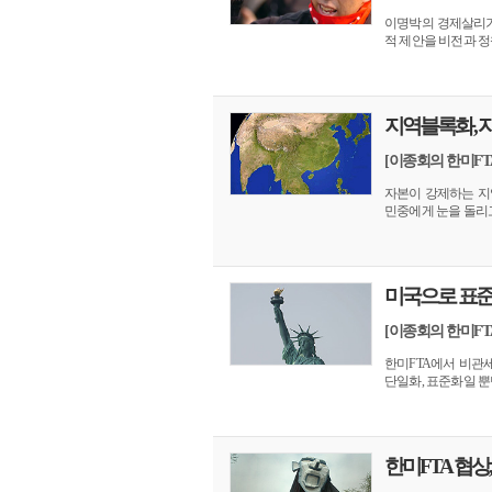
이명박의 경제살리기
적 제안을 비전과 정
지역블록화, 
[이종회의 한미FTA
자본이 강제하는 지
민중에게 눈을 돌리고 
미국으로 표준
[이종회의 한미FTA
한미FTA에서 비관
단일화, 표준화일 뿐
한미FTA 협상