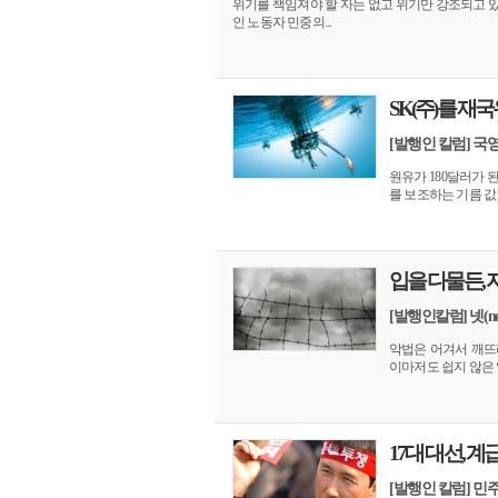
위기를 책임져야 할 자는 없고 위기만 강조되고 
인 노동자 민중의...
SK(주)를 재
[발행인 칼럼] 국
원유가 180달러가 
를 보조하는 기름 값
입을 다물든,
[발행인칼럼] 넷(
악법은 어겨서 깨뜨
이마저도 쉽지 않은 
17대 대선, 
[발행인 칼럼] 