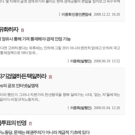
있다. 몇 차례의 글로 경제위기라 불리는 현재 경제공황의 본말을 짚어보고 속수무책
이종회 민중언론참세
2008.12.22. 16:20
국유화하자
[5]
영 정유사 통해 가격 통제해야 경제 안정 가능
된다면 고려하겠다는 유류세는, 인하에 그칠 것이 아니라 완전히 없애고 오히려 국고
 통제정책으로 여타 정유...
이종회(발행인)
2008.06.19. 13:52
 자기검열하든 택일하라
[3]
net)의 공포 인터넷실명제
리라 했던가. 그러나 자본가의 천년왕국을 향해 달려가는 시대, ‘없는 자’들에게는
일이다. 비정규직노동자의...
이종회(발행인)
2008.01.04. 12:26
계급투표의 반영
[7]
민주노동당, 문제는 패권주의가 아니라 계급적 기초에 있다