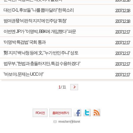
대선 D-1, 후보들 "나를 뽑아달라" 한목소리
2007.12.18
범여권發 '비판적 지지'에 민주당 '휘청'
2007.12.18
이번엔 JP가 "이명박, BBK에 개입했다" 파문
2007.12.17
‘이명박 특검법’ 국회 통과
2007.12.17
'鄭 지지' 백낙청 등에 文, "누가 반민주냐" 성토
2007.12.17
법무부, "헌법과 충돌하지만, 특검 수용하겠다"
2007.12.17
"바보야, 문제는 UCC야"
2007.12.17
1
/
11
PC버전
홈화면에추가
newscham@jinbo.net