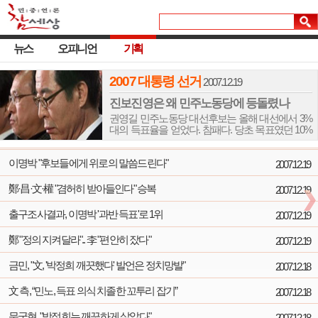
뉴스
오피니언
기획
2007 대통령 선거
2007.12.19
진보진영은 왜 민주노동당에 등돌렸나
권영길 민주노동당 대선후보는 올해 대선에서 3%
대의 득표율을 얻었다. 참패다. 당초 목표였던 10%
득표율 달성, 최소 300만 표 획득에 한참 못 미친다.
지난 16대 대선과 비교하면 득표율은 비슷하지만,
이명박 "후보들에게 위로의 말씀드린다"
올해 대선의 낮은 투표율을 고려하면 득표 수는 70
2007.12.19
만 표로 100만 표에 근접했던 지난 대선보다 적은
표를 얻었다.
鄭·昌·文·權 "겸허히 받아들인다" 승복
2007.12.19
출구조사결과, 이명박 '과반 득표'로 1위
2007.12.19
鄭 "정의 지켜달라".. 李 "편안히 잤다"
2007.12.19
금민, "文, '박정희 깨끗했다' 발언은 정치망발"
2007.12.18
文 측, “민노, 득표 의식 치졸한 꼬투리 잡기”
2007.12.18
문국현, "박정희는 깨끗하게 살았다"
2007.12.18